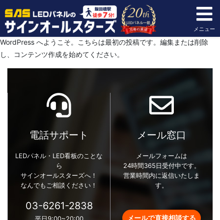
Hello world!
2020年04月30日
メニュー
WordPress へようこそ。こちらは最初の投稿です。編集または削除
し、コンテンツ作成を始めてください。
電話サポート
メール窓口
LEDパネル・LED看板のことな
メールフォームは
ら
24時間365日受付中です。
サインオールスターズへ！
営業時間内に返信いたしま
なんでもご相談ください！
す。
03-6261-2838
メールで直接相談する
平日9:00~20:00