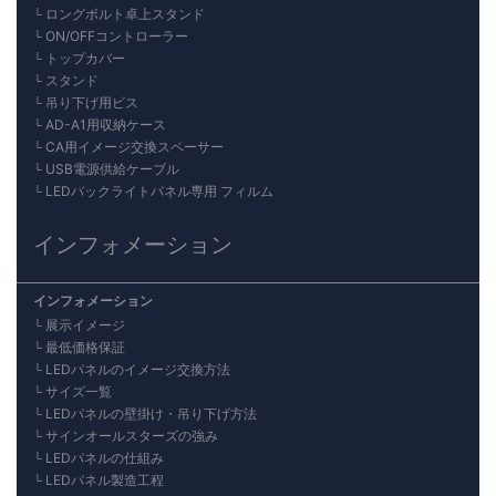
ロングボルト卓上スタンド
ON/OFFコントローラー
トップカバー
スタンド
吊り下げ用ビス
AD-A1用収納ケース
CA用イメージ交換スペーサー
USB電源供給ケーブル
LEDバックライトパネル専用 フィルム
インフォメーション
インフォメーション
展示イメージ
最低価格保証
LEDパネルのイメージ交換方法
サイズ一覧
LEDパネルの壁掛け・吊り下げ方法
サインオールスターズの強み
LEDパネルの仕組み
LEDパネル製造工程