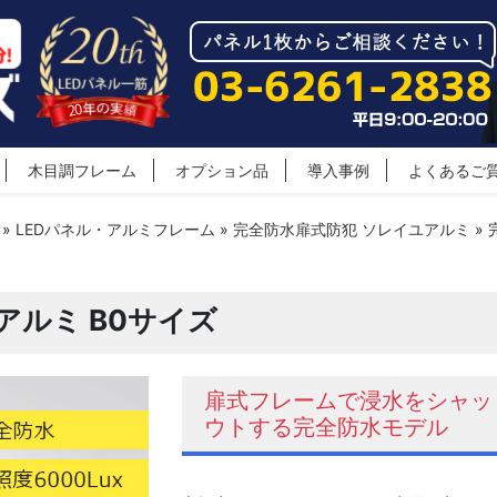
木目調フレーム
オプション品
導入事例
よくあるご
»
LEDパネル・アルミフレーム
»
完全防水扉式防犯 ソレイユアルミ
»
アルミ B0サイズ
扉式フレームで浸水をシャッ
ウトする完全防水モデル