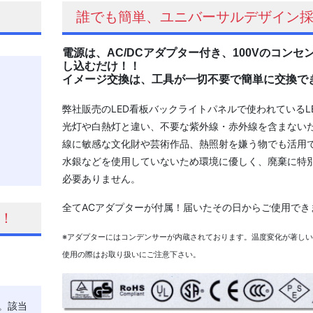
誰でも簡単、ユニバーサルデザイン
電源は、AC/DCアダプター付き、100Vのコンセ
し込むだけ！！
イメージ交換は、工具が一切不要で簡単に交換で
弊社販売のLED看板バックライトパネルで使われているL
光灯や白熱灯と違い、不要な紫外線・赤外線を含まない
線に敏感な文化財や芸術作品、熱照射を嫌う物でも活用
水銀などを使用していないため環境に優しく、廃棄に特
必要ありません。
全てACアダプターが付属！届いたその日からご使用でき
！
※アダプターにはコンデンサーが内蔵されております。温度変化が著し
使用の際はお取り扱いにご注意下さい。
。該当