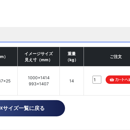
イメージサイズ
重量
m）
ご注文
見え寸（mm）
（kg）
1000×1414
87×25
14
993×1407
サイズ一覧に戻る