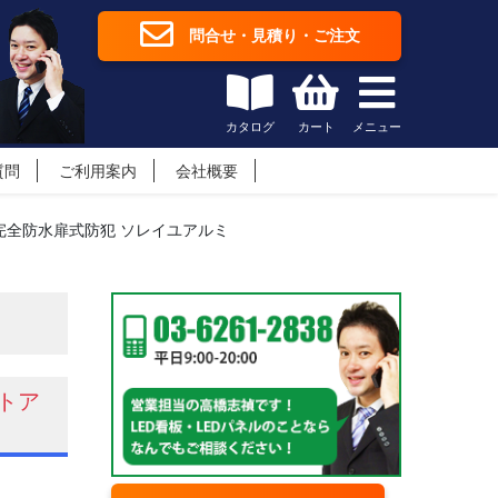
問合せ・見積り・ご注文
カタログ
カート
メニュー
質問
ご利用案内
会社概要
完全防水扉式防犯 ソレイユアルミ
トア