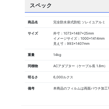
スペック
商品名
完全防水扉式防犯 ソレイユアルミ
サイズ
外寸：1073×1487×25mm
イメージサイズ：1000×1414mm
見え寸：993×1407mm
重量
14kg
同梱物
ACアダプター（ケーブル長 1.8m）
明るさ
6,000ルクス
備考
本商品のフィルムは両面パウチ加工