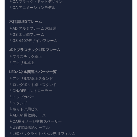
CA ブラック・ドットデザイン
CA アニメーションモデル
木目調LEDフレーム
AD アルミフレーム 木目調
GS 木目調フレーム
GS 4407デザインフレーム
卓上プラスチックLEDフレーム
プラスチック卓上
アクリル卓上
LEDパネル関連のパーツ一覧
アクリル製卓上スタンド
ロングボルト卓上スタンド
ON/OFFコントローラー
トップカバー
スタンド
吊り下げ用ビス
AD-A1用収納ケース
CA用イメージ交換スペーサー
USB電源供給ケーブル
LEDバックライトパネル専用 フィルム