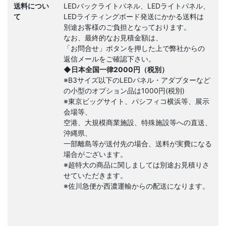
送料につい
LEDバックライトパネル、LEDライトパネル、
て
LEDライティングボード発送にかかる送料は
別途お客様のご負担となっております。
なお、最終的なお見積金額は、
「お問合せ」ボタンを押した上で弊社からの
返信メールをご確認下さい。
◆日本全国一律2000円（税別）
※B3サイズ以下のLEDパネル・アダプターなど
の小型のオプション品は1000円(税別)
※東京ビッグサイト、パシフィコ横浜等、展示
会場等、
空港、大規模商業施設、特殊施設等への直送、
沖縄県、
一部離島等が送付先の場合、送料が実費になる
場合がございます。
※超特大の商品に関しましては別途お見積りさ
せていただきます。
※佐川急便か西濃運輸からの配送になります。