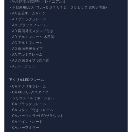
完全防水扉式防犯 ソレイユアルミ
不動産用LEDパネル-ＥＳＴＡＴＥ ＤＥＬＵＸ 8000 両面-
AA 細長ネームサイン
AD ブラックフレーム
AM ブラックフレーム
AD 両面発光スタンド付き
AD アルミフレーム 木目調
AC アルミフレーム
AD 両面発光タイプ
AA アルミフレーム
AD 点滅タイプ 3面/4面
AE ハーフミラー
アクリルLEDフレーム
CA アクリルフレーム
CA 6000ルクスタイプ
シリウスイルミネーション
CA ブラックフレーム
CA スタンド付きフレーム
CA ハーフミラーLEDサラウンド
CA ペイントボード
CA ハーフミラー