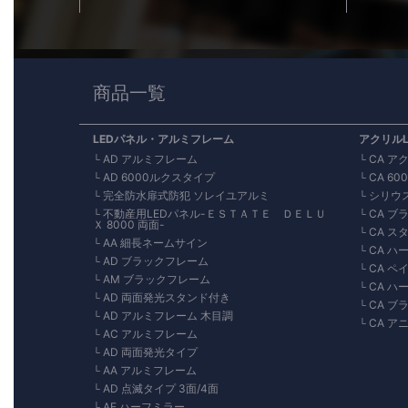
商品一覧
LEDパネル・アルミフレーム
アクリル
AD アルミフレーム
CA ア
AD 6000ルクスタイプ
CA 6
完全防水扉式防犯 ソレイユアルミ
シリウ
不動産用LEDパネル-ＥＳＴＡＴＥ ＤＥＬＵ
CA ブ
Ｘ 8000 両面-
CA 
AA 細長ネームサイン
CA ハ
AD ブラックフレーム
CA ペ
AM ブラックフレーム
CA ハ
AD 両面発光スタンド付き
CA 
AD アルミフレーム 木目調
CA 
AC アルミフレーム
AD 両面発光タイプ
AA アルミフレーム
AD 点滅タイプ 3面/4面
AE ハーフミラー