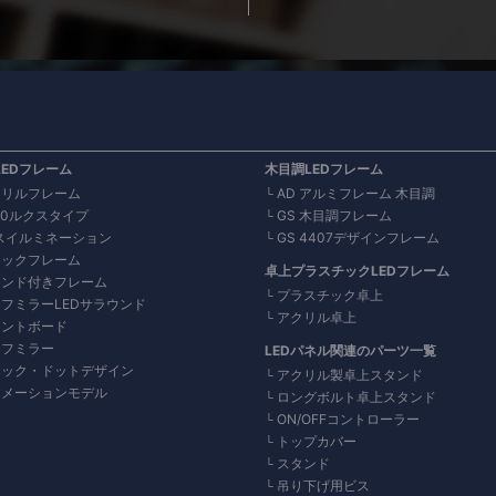
LEDフレーム
木目調LEDフレーム
クリルフレーム
AD アルミフレーム 木目調
000ルクスタイプ
GS 木目調フレーム
スイルミネーション
GS 4407デザインフレーム
ラックフレーム
卓上プラスチックLEDフレーム
スタンド付きフレーム
プラスチック卓上
ーフミラーLEDサラウンド
アクリル卓上
イントボード
ーフミラー
LEDパネル関連のパーツ一覧
ブラック・ドットデザイン
アクリル製卓上スタンド
アニメーションモデル
ロングボルト卓上スタンド
ON/OFFコントローラー
トップカバー
スタンド
吊り下げ用ビス