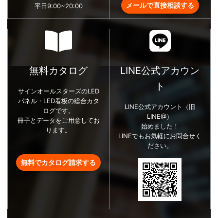
メールで直接相談する
平日9:00~20:00
無料カタログ
LINE公式アカウン
ト
サインオールスターズのLED
パネル・LED看板の総合カタ
LINE公式アカウント（旧
ログです。
LINE@）
冊子とデータをご用意してお
始めました！
ります。
LINEでもお気軽にお問合せく
ださい。
無料でカタログ請求する