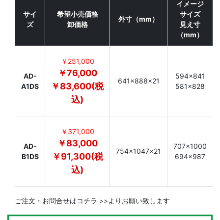
イメージ
サイ
希望小売価格
サイズ
外寸（mm）
ズ
卸価格
見え寸
（mm）
￥251,000
￥76,000
AD-
594×841
641×888×21
￥83,600(税
A1DS
581×828
込)
￥371,000
￥83,000
AD-
707×1000
754×1047×21
￥91,300(税
B1DS
694×987
込)
ご注文・お問合せは
コチラ >>
よりお願い致します