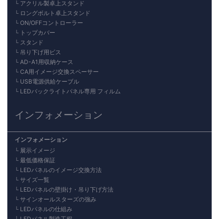
アクリル製卓上スタンド
ロングボルト卓上スタンド
ON/OFFコントローラー
トップカバー
スタンド
吊り下げ用ビス
AD-A1用収納ケース
CA用イメージ交換スペーサー
USB電源供給ケーブル
LEDバックライトパネル専用 フィルム
インフォメーション
インフォメーション
展示イメージ
最低価格保証
LEDパネルのイメージ交換方法
サイズ一覧
LEDパネルの壁掛け・吊り下げ方法
サインオールスターズの強み
LEDパネルの仕組み
LEDパネル製造工程