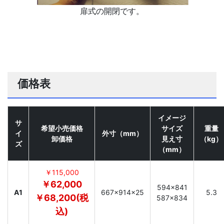
扉式の開閉です。
価格表
イメージ
サ
希望小売価格
サイズ
重量
イ
外寸（mm）
卸価格
見え寸
（kg）
ズ
（mm）
￥115,000
￥62,000
594×841
A1
667×914×25
5.3
￥68,200(税
587×834
込)