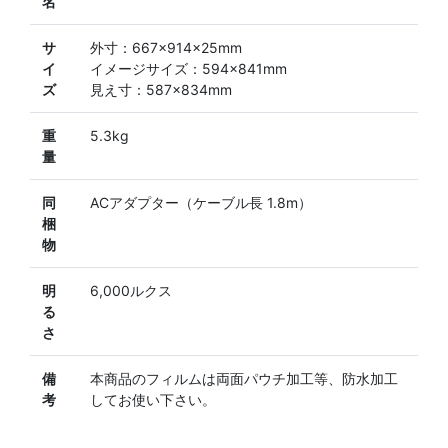
名
サ
外寸：667×914×25mm
イ
イメージサイズ：594×841mm
ズ
見え寸：587×834mm
重
5.3kg
量
同
ACアダプター（ケーブル長 1.8m）
梱
物
明
6,000ルクス
る
さ
備
本商品のフィルムは両面パウチ加工等、防水加工
考
してお使い下さい。