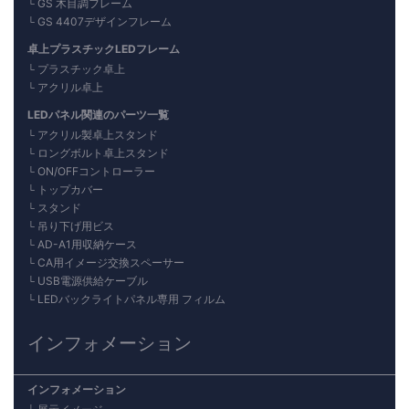
GS 木目調フレーム
GS 4407デザインフレーム
卓上プラスチックLEDフレーム
プラスチック卓上
アクリル卓上
LEDパネル関連のパーツ一覧
アクリル製卓上スタンド
ロングボルト卓上スタンド
ON/OFFコントローラー
トップカバー
スタンド
吊り下げ用ビス
AD-A1用収納ケース
CA用イメージ交換スペーサー
USB電源供給ケーブル
LEDバックライトパネル専用 フィルム
インフォメーション
インフォメーション