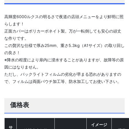
高輝度6000ルクスの明るさで夜道の店頭メニューをより鮮明に照
らします！
正面カバーはポリカーボネイト製。万が一転倒しても安心の頑丈
な作りです。
この贅沢な仕様で厚み25mm、重さ5.3kg（A1サイズ）の取り回し
の良さ！
※降水の程度により扉内に浸水することがありますが、故障等の原
因にはなりません。
ただし、バックライトフィルムの劣化が早まる恐れがありますの
で、フィルムは両面パウチ加工等、防水加工してお使い下さい。
価格表
イメージ
サ