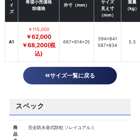
希望小売価格
サイズ
重量
イ
外寸（mm）
卸価格
見え寸
（kg）
ズ
（mm）
￥115,000
￥62,000
594×841
A1
667×914×25
5.3
￥68,200(税
587×834
込)
サイズ一覧に戻る
スペック
商
完全防水扉式防犯 ソレイユアルミ
品