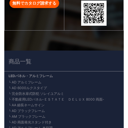
無料でカタログ請求する
商品一覧
LEDパネル・アルミフレーム
AD アルミフレーム
AD 6000ルクスタイプ
完全防水扉式防犯 ソレイユアルミ
不動産用LEDパネル-ＥＳＴＡＴＥ ＤＥＬＵＸ 8000 両面-
AA 細長ネームサイン
AD ブラックフレーム
AM ブラックフレーム
AD 両面発光スタンド付き
AD アルミフレーム 木目調