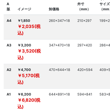
A
外寸
サイズ
版
イメージ
卸価格
（mm）
（mm
A4
￥1,850
260×347×18
210×297
199×2
￥2,035(税
込)
A3
￥3,200
347×470×18
297×420
286×
￥3,520(税
込)
A2
￥4,700
470×644×18
420×594
409×
￥5,170(税
込)
A1
￥6,200
644×891×18
594×841
583×
￥6,820(税
込)