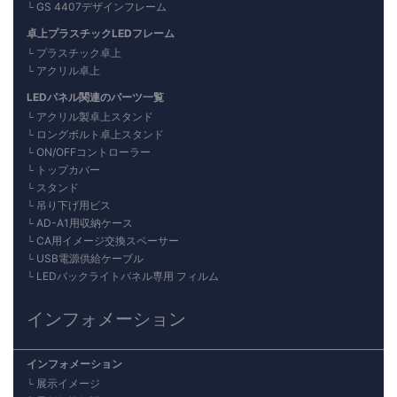
GS 4407デザインフレーム
卓上プラスチックLEDフレーム
プラスチック卓上
アクリル卓上
LEDパネル関連のパーツ一覧
アクリル製卓上スタンド
ロングボルト卓上スタンド
ON/OFFコントローラー
トップカバー
スタンド
吊り下げ用ビス
AD-A1用収納ケース
CA用イメージ交換スペーサー
USB電源供給ケーブル
LEDバックライトパネル専用 フィルム
インフォメーション
インフォメーション
展示イメージ