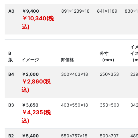
A0
￥9,400
891×1239×18
841×1189
830×1
￥10,340(税
込)
イ
B
外寸
イ
版
イメージ
卸価格
（mm）
（
B4
￥2,600
300×403×18
250×353
23
￥2,860(税
込)
B3
￥3,850
403×550×18
353×500
34
￥4,235(税
込)
B2
￥5,400
550×757×18
500×707
48