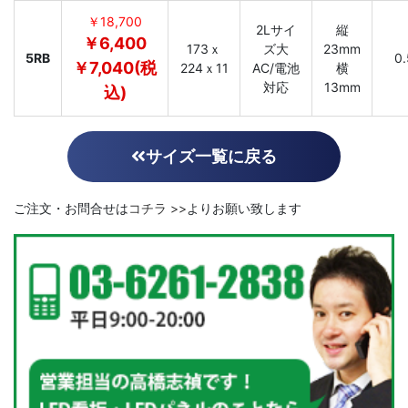
￥18,700
2Lサイ
縦
￥6,400
173ｘ
ズ大
23mm
5RB
0.
￥7,040(税
224ｘ11
AC/電池
横
対応
13mm
込)
サイズ一覧に戻る
ご注文・お問合せは
コチラ >>
よりお願い致します