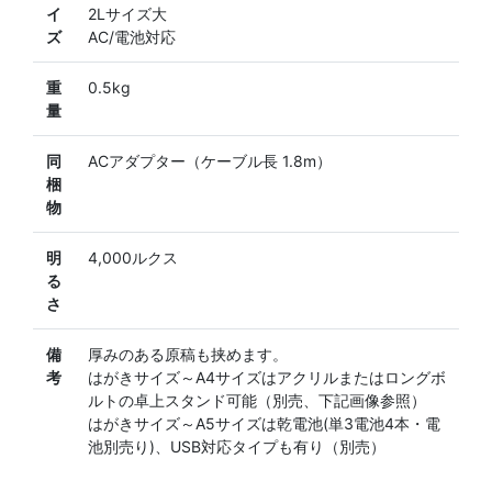
イ
2Lサイズ大
ズ
AC/電池対応
重
0.5kg
量
同
ACアダプター（ケーブル長 1.8m）
梱
物
明
4,000ルクス
る
さ
備
厚みのある原稿も挟めます。
考
はがきサイズ～A4サイズはアクリルまたはロングボ
ルトの卓上スタンド可能（別売、下記画像参照）
はがきサイズ～A5サイズは乾電池(単3電池4本・電
池別売り)、USB対応タイプも有り（別売）