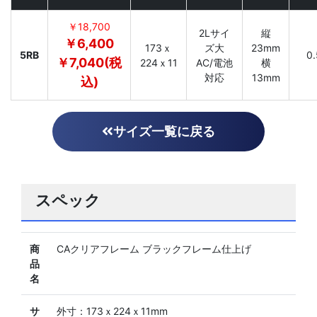
￥18,700
2Lサイ
縦
￥6,400
173ｘ
ズ大
23mm
5RB
0.
￥7,040(税
224ｘ11
AC/電池
横
対応
13mm
込)
サイズ一覧に戻る
スペック
商
CAクリアフレーム ブラックフレーム仕上げ
品
名
サ
外寸：173ｘ224ｘ11mm