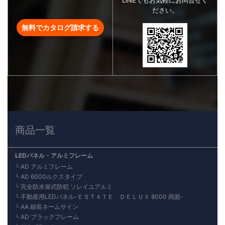
ださい。
無料でカタログ請求する
商品一覧
LEDパネル・アルミフレーム
AD アルミフレーム
AD 6000ルクスタイプ
完全防水扉式防犯 ソレイユアルミ
不動産用LEDパネル-ＥＳＴＡＴＥ ＤＥＬＵＸ 8000 両面-
AA 細長ネームサイン
AD ブラックフレーム