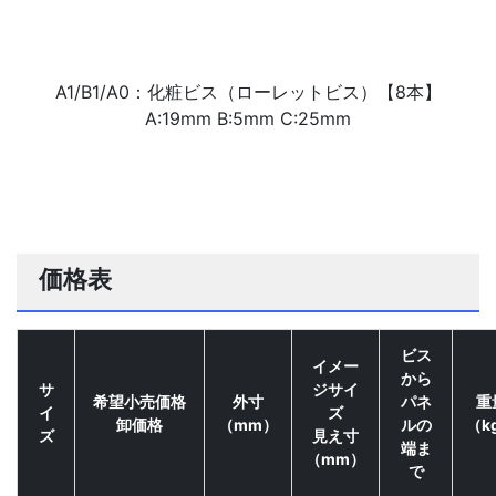
A1/B1/A0：化粧ビス（ローレットビス）【8本】
A:19mm B:5mm C:25mm
価格表
ビス
イメー
から
サ
ジサイ
希望小売価格
外寸
パネ
重
イ
ズ
卸価格
（mm）
ルの
（k
ズ
見え寸
端ま
（mm）
で