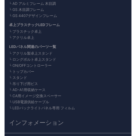
AD アルミフレーム 木目調
GS 木目調フレーム
GS 4407デザインフレーム
卓上プラスチックLEDフレーム
プラスチック卓上
アクリル卓上
LEDパネル関連のパーツ一覧
アクリル製卓上スタンド
ロングボルト卓上スタンド
ON/OFFコントローラー
トップカバー
スタンド
吊り下げ用ビス
AD-A1用収納ケース
CA用イメージ交換スペーサー
USB電源供給ケーブル
LEDバックライトパネル専用 フィルム
インフォメーション