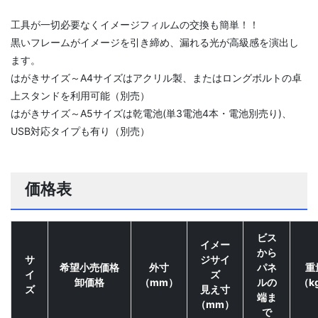
工具が一切必要なくイメージフィルムの交換も簡単！！
黒いフレームがイメージを引き締め、漏れる光が高級感を演出し
ます。
はがきサイズ～A4サイズはアクリル製、またはロングボルトの卓
上スタンドを利用可能（別売）
はがきサイズ～A5サイズは乾電池(単3電池4本・電池別売り)、
USB対応タイプも有り（別売）
価格表
ビス
イメー
から
サ
ジサイ
希望小売価格
外寸
パネ
重
イ
ズ
卸価格
（mm）
ルの
（k
ズ
見え寸
端ま
（mm）
で