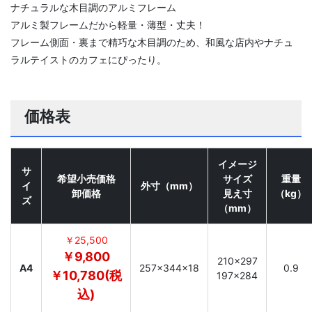
ナチュラルな木目調のアルミフレーム
アルミ製フレームだから軽量・薄型・丈夫！
フレーム側面・裏まで精巧な木目調のため、和風な店内やナチュ
ラルテイストのカフェにぴったり。
価格表
イメージ
サ
希望小売価格
サイズ
重量
イ
外寸（mm）
卸価格
見え寸
（kg）
ズ
（mm）
￥25,500
￥9,800
210×297
A4
257×344×18
0.9
￥10,780(税
197×284
込)