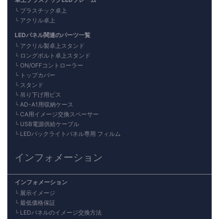
プラスチック卓上
アクリル卓上
LEDパネル関連のパーツ一覧
アクリル製卓上スタンド
ロングボルト卓上スタンド
ON/OFFコントローラー
トップカバー
スタンド
吊り下げ用ビス
AD-A1用収納ケース
CA用イメージ交換スペーサー
USB電源供給ケーブル
LEDバックライトパネル専用 フィルム
インフォメーション
インフォメーション
展示イメージ
最低価格保証
LEDパネルのイメージ交換方法