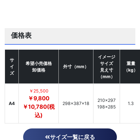
価格表
イメージ
サ
希望小売価格
サイズ
重量
イ
外寸（mm）
卸価格
見え寸
（kg）
ズ
（mm）
￥25,500
￥9,800
210×297
A4
298×387×18
1.3
￥10,780(税
198×285
込)
サイズ一覧に戻る